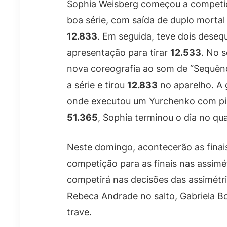
Sophia Weisberg começou a competiçã
boa série, com saída de duplo mortal 
12.833
. Em seguida, teve dois desequ
apresentação para tirar
12.533
. No s
nova coreografia ao som de “Sequênci
a série e tirou
12.833
no aparelho. A 
onde executou um Yurchenko com pir
51.365
, Sophia terminou o dia no qua
Neste domingo, acontecerão as finais i
competição para as finais nas assimét
competirá nas decisões das assimétric
Rebeca Andrade no salto, Gabriela Bo
trave.