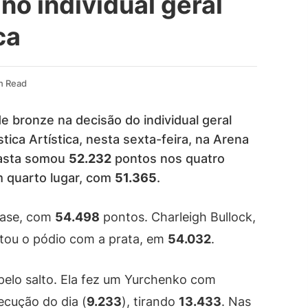
 no individual geral
ca
n Read
e bronze na decisão do individual geral
ica Artística, nesta sexta-feira, na Arena
inasta somou
52.232
pontos nos quatro
m quarto lugar, com
51.365
.
Pease, com
54.498
pontos. Charleigh Bullock,
tou o pódio com a prata, em
54.032
.
pelo salto. Ela fez um Yurchenko com
ecução do dia (
9.233
), tirando
13.433
. Nas