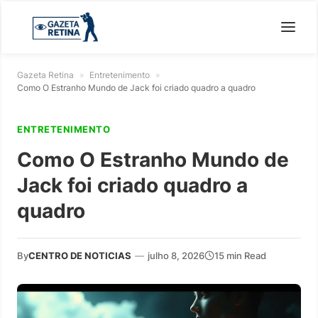
Gazeta Retina
»
Entretenimento
»
Como O Estranho Mundo de Jack foi criado quadro a quadro
ENTRETENIMENTO
Como O Estranho Mundo de
Jack foi criado quadro a
quadro
By
CENTRO DE NOTICIAS
—
julho 8, 2026
15 min Read