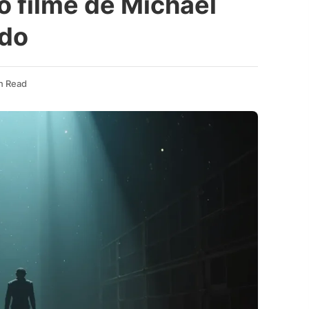
o filme de Michael
ado
n Read