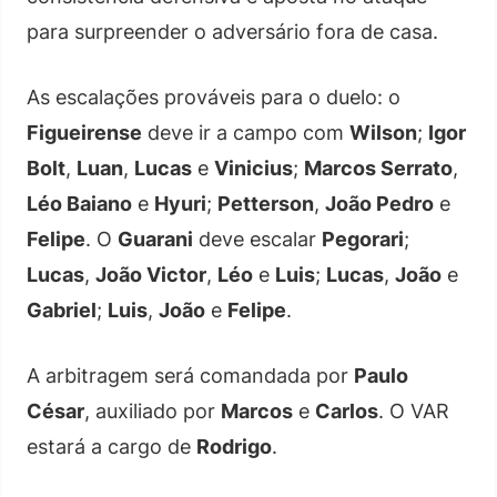
para surpreender o adversário fora de casa.
As escalações prováveis para o duelo: o
Figueirense
deve ir a campo com
Wilson
;
Igor
Bolt
,
Luan
,
Lucas
e
Vinicius
;
Marcos Serrato
,
Léo Baiano
e
Hyuri
;
Petterson
,
João Pedro
e
Felipe
. O
Guarani
deve escalar
Pegorari
;
Lucas
,
João Victor
,
Léo
e
Luis
;
Lucas
,
João
e
Gabriel
;
Luis
,
João
e
Felipe
.
A arbitragem será comandada por
Paulo
César
, auxiliado por
Marcos
e
Carlos
. O VAR
estará a cargo de
Rodrigo
.