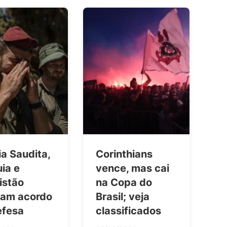
a Saudita,
Corinthians
ia e
vence, mas cai
istão
na Copa do
nam acordo
Brasil; veja
efesa
classificados