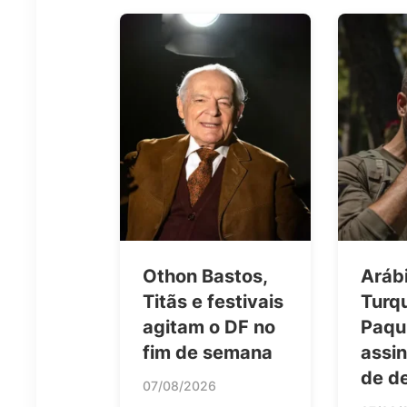
Othon Bastos,
Arábi
Titãs e festivais
Turqu
agitam o DF no
Paqu
fim de semana
assi
de d
07/08/2026