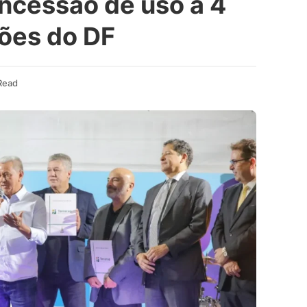
ncessão de uso a 4
ções do DF
Read